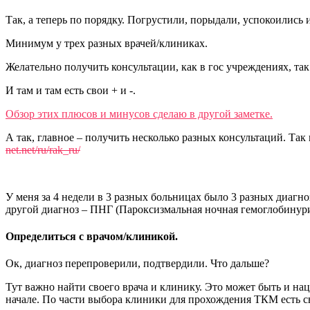
Так, а теперь по порядку. Погрустили, порыдали, успокоились и
Минимум у трех разных врачей/клиниках.
Желательно получить консультации, как в гос учреждениях, так
И там и там есть свои + и -.
Обзор этих плюсов и минусов сделаю в другой заметке.
А так, главное – получить несколько разных консультаций. Та
net.net/ru/rak_ru/
У меня за 4 недели в 3 разных больницах было 3 разных диагн
другой диагноз – ПНГ (Пароксизмальная ночная гемоглобинурия
Определиться с врачом/клиникой.
Ок, диагноз перепроверили, подтвердили. Что дальше?
Тут важно найти своего врача и клинику. Это может быть и н
начале. По части выбора клиники для прохождения ТКМ есть 