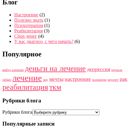
Блог
Настроение
(2)
Полезно знать
(1)
Психотерапия
(1)
Реабилитация
(3)
Сбор денег
(4)
У вас диагноз, с чего начать?
(6)
Популярное
деньги на лечение
депрессия
выбор клиники
израиль
лечение
мечты
настроение
рак
лейкоз
мау
паллиатив
перелет
реабилитация
ткм
Рубрики блога
Рубрики блога
Популярные записи