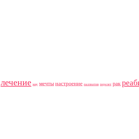
лечение
реаб
мечты
настроение
рак
мау
паллиатив
перелет