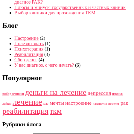
диагноз РАК?
Плюсы и минусы государственных и частных клиник
Выбор клиники для прохождения ТКМ
Блог
Настроение
(2)
Полезно знать
(1)
Психотерапия
(1)
Реабилитация
(3)
Сбор денег
(4)
У вас диагноз, с чего начать?
(6)
Популярное
деньги на лечение
депрессия
выбор клиники
израиль
лечение
мечты
настроение
рак
лейкоз
мау
паллиатив
перелет
реабилитация
ткм
Рубрики блога