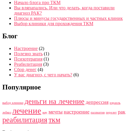
Начало блога про ТКМ
Вы вляпапались. Или что делать, когда поставили
диагноз РАК?
Плюсы и минусы государственных и частных клиник
Выбор клиники для прохождения ТКМ
Блог
Настроение
(2)
Полезно знать
(1)
Психотерапия
(1)
Реабилитация
(3)
Сбор денег
(4)
У вас диагноз, с чего начать?
(6)
Популярное
деньги на лечение
депрессия
выбор клиники
израиль
лечение
мечты
настроение
рак
лейкоз
мау
паллиатив
перелет
реабилитация
ткм