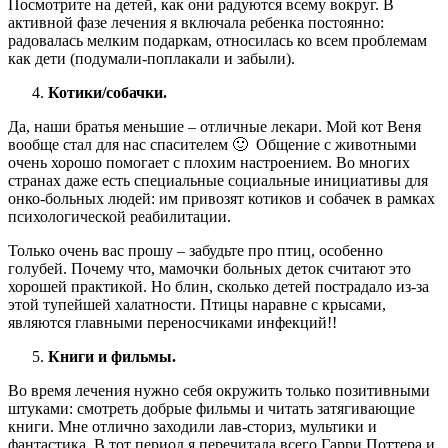
Посмотрите на детей, как они радуются всему вокруг. В
активной фазе лечения я включала ребенка постоянно:
радовалась мелким подаркам, относилась ко всем проблемам
как дети (подумали-поплакали и забыли).
Котики/собачки.
Да, наши братья меньшие – отличные лекари. Мой кот Веня
вообще стал для нас спасителем 🙂 Общение с животными
очень хорошо помогает с плохим настроением. Во многих
странах даже есть специальные социальные инициативы для
онко-больных людей: им привозят котиков и собачек в рамках
психологической реабилитации.
Только очень вас прошу – забудьте про птиц, особенно
голубей. Почему что, мамочки больных деток считают это
хорошей практикой. Но блин, сколько детей пострадало из-за
этой тупейшей халатности. Птицы наравне с крысами,
являются главными переносчиками инфекций!!
Книги и фильмы.
Во время лечения нужно себя окружить только позитивными
штуками: смотреть добрые фильмы и читать затягивающие
книги. Мне отлично заходили лав-сториз, мультики и
фантастика. В тот период я перечитала всего Гарри Поттера и