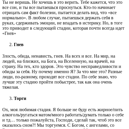
Ты не веришь. Не хочешь в это верить. Тебе кажется, что это
все сон, и ты все пытаешься проснуться. Кто-то начинает
отрицать сам факт болезни, пытается делать вид, что «все
нормально». В любом случае, пытаешься держать себя в
руках, сдерживать эмоции, не впадать в истерику. Но, в тоге
это приводит в следующей стадии, которая почти всегда идет
«Гнев»
Гнев
Злость, обида, ненависть, гнев. На всех и все. На мир, на
людей, на близких, на Бога, на Вселенную, на врачей, на
страну. На тех, кто здоров. Это чувство несправедливости и
обиды за себя. Ну почему именно Я? За что мне это? Разные
люди, по-разному, проходят все стадии. По себе знаю, что
лучше эту стадию пройти побыстрее, так как она очень
тяжелая.
Торги
Ох, моя любимая стадия. Я больше не буду есть жирное/пить
алкоголь/ругаться матом/много работать/думать только о себе
и тд… только пожалуйста, Господи, сделай так, чтоб это все
оказалось сном?! Мы торгуемся. С Богом, с ангелами, со