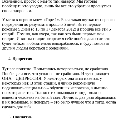
Вселенной, просто с кем-то там наверху. Мы готовы
пообещать что угодно, лишь бы все это убрать и проснуться
снова здоровым.
У меня в первом моем «Горе 1». Была такая шутка: от первого
подозрения до результата прошло 5 дней. За те первые
роковые 5 дней (с 13 по 17 декабря 2012) я прошла все эти 5
стадий. Помню, как вчера, так как это были первые мои
стадии. И вот на стадии «торги» я себе пообещала: если это
будет лейкоз, я обязательно выкарабкаюсь, и буду помогать
другим людям бороться с болезнями.
Депрессия
Тут все понятно. Попытались поторговаться, не сработало.
Пообещали все, что угодно – не сработало. И тут приходит
ОНА – ДЕПРЕССИЯ. У некоторых она затягивается, у
некоторых нет. В этой стадии, я лично рекомендую
подключать специально – обученных человеков, а именно
психотерапевтов. Только с их помощью иногда можно
вывести человека на белый свет. Лично я, два раза обращалась
к их помощью, и поверьте – это было лучшее что я тогда могла
сделать для себя.
Принятие