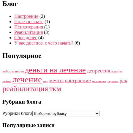
Блог
Настроение
(2)
Полезно знать
(1)
Психотерапия
(1)
Реабилитация
(3)
Сбор денег
(4)
У вас диагноз, с чего начать?
(6)
Популярное
деньги на лечение
депрессия
выбор клиники
израиль
лечение
мечты
настроение
рак
лейкоз
мау
паллиатив
перелет
реабилитация
ткм
Рубрики блога
Рубрики блога
Популярные записи